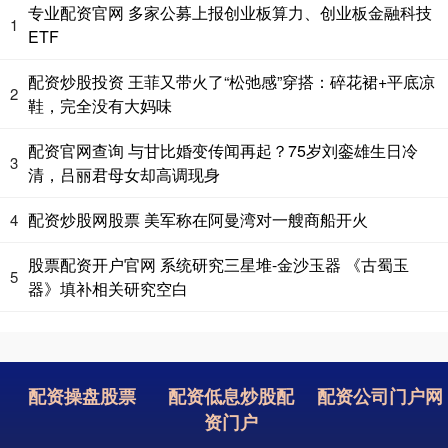
专业配资官网 多家公募上报创业板算力、创业板金融科技
1
ETF
配资炒股投资 王菲又带火了“松弛感”穿搭：碎花裙+平底凉
2
鞋，完全没有大妈味
配资官网查询 与甘比婚变传闻再起？75岁刘銮雄生日冷
3
清，吕丽君母女却高调现身
配资炒股网股票 美军称在阿曼湾对一艘商船开火
4
股票配资开户官网 系统研究三星堆-金沙玉器 《古蜀玉
5
器》填补相关研究空白
配资操盘股票
配资低息炒股配
配资公司门户网
资门户