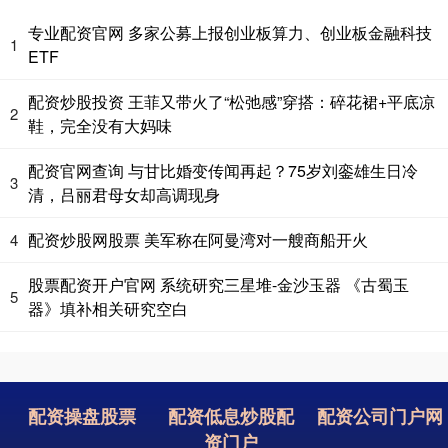
专业配资官网 多家公募上报创业板算力、创业板金融科技
1
ETF
配资炒股投资 王菲又带火了“松弛感”穿搭：碎花裙+平底凉
2
鞋，完全没有大妈味
配资官网查询 与甘比婚变传闻再起？75岁刘銮雄生日冷
3
清，吕丽君母女却高调现身
配资炒股网股票 美军称在阿曼湾对一艘商船开火
4
股票配资开户官网 系统研究三星堆-金沙玉器 《古蜀玉
5
器》填补相关研究空白
配资操盘股票
配资低息炒股配
配资公司门户网
资门户