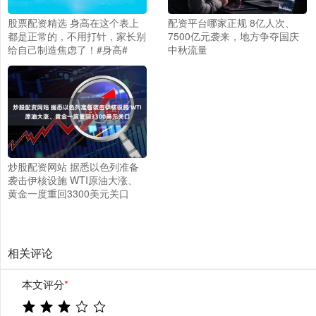
股票配资精选 身高在这个表上
配资平台哪家正规 8亿人次、
都是正常的，不用打针，家长别
7500亿元袭来，地方争夺国庆
给自己制造焦虑了！#身高#
中秋流量
炒股配资网站 据悉以色列准备
袭击伊核设施 WTI原油大涨、
黄金一度重回3300美元关口
相关评论
本文评分
*